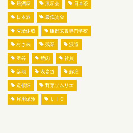
居酒屋
展示会
日本茶
日本酒
最低賃金
有給休暇
服部栄養専門学校
村さ来
残業
派遣
渋谷
焼肉
社員
築地
表参道
解雇
道頓堀
野菜ソムリエ
雇用保険
ＵＩＣ