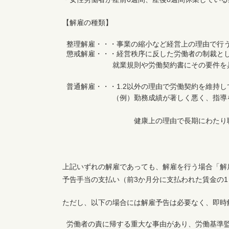
【解雇の種類】
整理解雇・・・事業の縮小など経営上の理由で行
懲戒解雇・・・経営秩序に反した労働者の制裁と
就業規則や労働契約書にその要件を具体的
普通解雇・・・1.2以外の理由で労働契約を維持
（例）勤務成績が著しく悪く、指導を行っ
健康上の理由で長期にわたり職場復
上記いずれの解雇であっても、解雇を行う場合「解雇
予告手当の支払い（前3か月分に支払われた賃金の
ただし、以下の場合には解雇予告は必要なく、即時
労働者の責に帰する重大な事由があり、労働基準