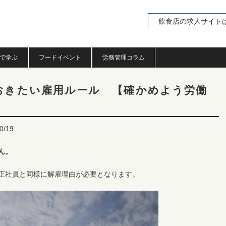
飲食店の求人サイト
で学ぶ
フードイベント
労務管理コラム
おきたい雇用ルール 【確かめよう労働
0/19
ん。
正社員と同様に解雇理由が必要となります。