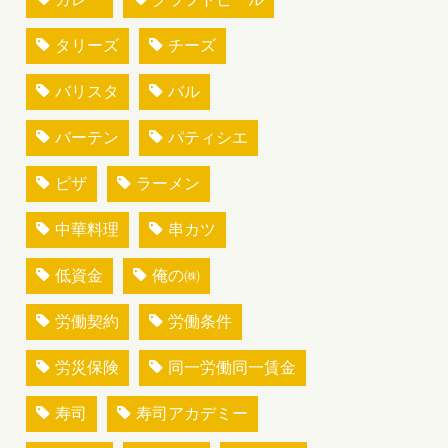
タリーズ
チーズ
バリスタ
バル
バーテン
パティシエ
ピザ
ラーメン
中華料理
串カツ
低資金
俺の㈱
労働契約
労働条件
労災保険
同一労働同一賃金
寿司
寿司アカデミー