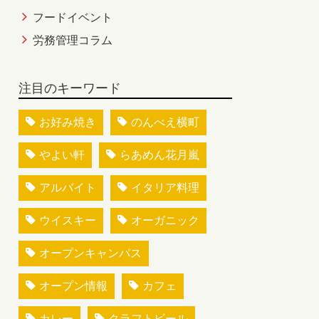
フードイベント
労務管理コラム
注目のキーワード
お好み焼き
のんべえ横町
やよい軒
らあめん花月嵐
アルバイト
イタリア料理
ウイスキー
オーガニック
オープンキャンパス
オープン情報
カフェ
カレー
クラフトビール