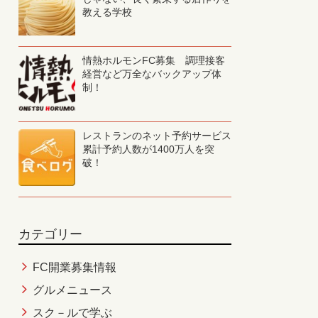
教える学校
情熱ホルモンFC募集 調理接客
経営など万全なバックアップ体
制！
レストランのネット予約サービス
累計予約人数が1400万人を突
破！
カテゴリー
FC開業募集情報
グルメニュース
スク－ルで学ぶ