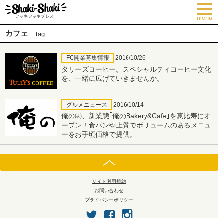
togg
navi
menu
カフェ
tag
FC開業募集情報
2016/10/26
タリーズコーヒー。スペシャルティコーヒー文化
を、一緒に広げていきませんか。
グルメニュース
2016/10/14
俺の㈱、新業態｢俺のBakery&Cafe｣を恵比寿にオ
ープン！食パンや上質でボリュームのあるメニュ
ーをお手頃価格で提供。
サイト利用規約
お問い合わせ
プライバシーポリシー